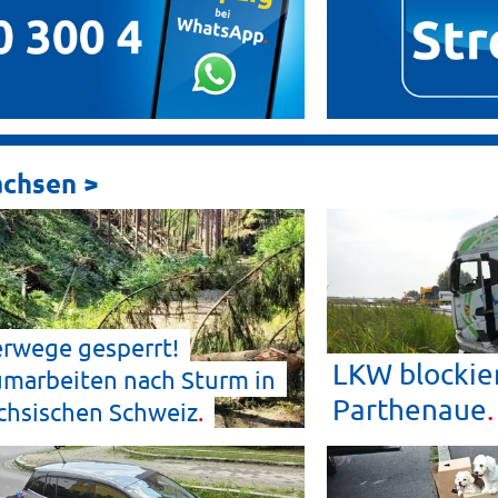
achsen >
rwege gesperrt!
LKW blockier
marbeiten nach Sturm in
Parthenaue
chsischen
Schweiz