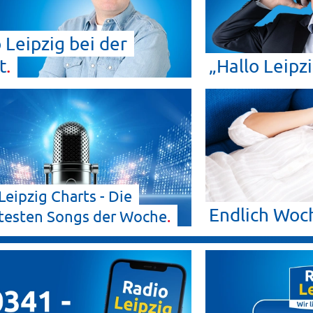
 Leipzig bei der
t
„Hallo
Leipz
Leipzig Charts - Die
Endlich
Woc
testen Songs der
Woche