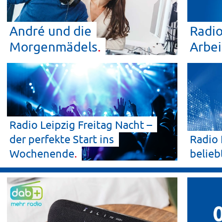
André und die
Radio
Morgenmädels
Arbei
Radio Leipzig Freitag Nacht –
der perfekte Start ins
Radio 
Wochenende
belieb