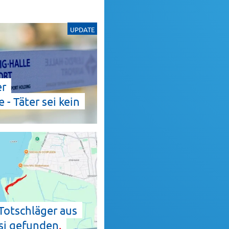
UPDATE
er
 Täter sei kein
Totschläger aus
si
gefunden