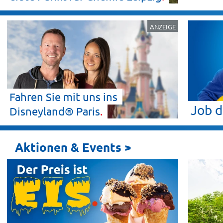
ANZEIGE
Fahren Sie mit uns ins
Job 
Disneyland®
Paris
Aktionen & Events >