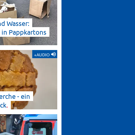
nd Wasser:
 in Pappkartons
+AUDIO
erche - ein
ck