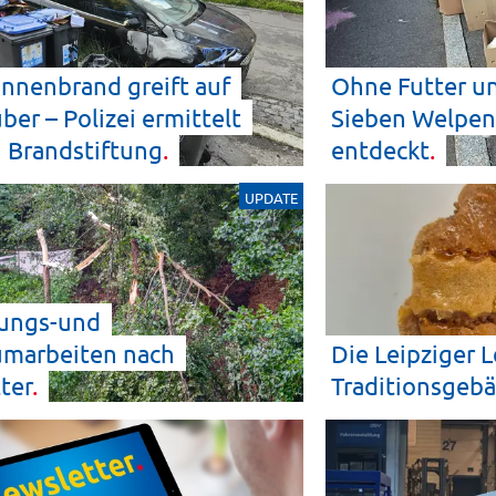
nnenbrand greift auf
Ohne Futter u
ber – Polizei ermittelt
Sieben Welpen
n
Brandstiftung
entdeckt
UPDATE
rungs-und
umarbeiten nach
Die Leipziger L
ter
Traditionsgebä