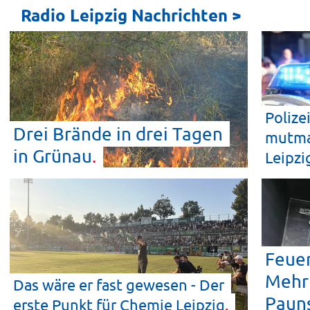
Radio Leipzig Nachrichten >
Polize
Drei Brände in drei Tagen
mutmaß
in
Grünau
Leipzi
Feuer
Mehrf
Das wäre er fast gewesen - Der
Paun
erste Punkt für Chemie
Leipzig