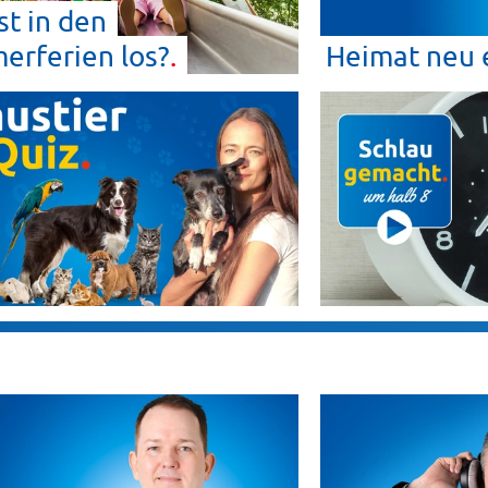
st in den
erferien
los?
Heimat neu