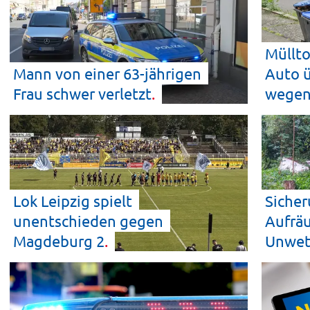
Müllto
Mann von einer 63-jährigen
Auto ü
Frau schwer
verletzt
wege
Lok Leipzig spielt
Siche
unentschieden gegen
Aufrä
Magdeburg
2
Unwet