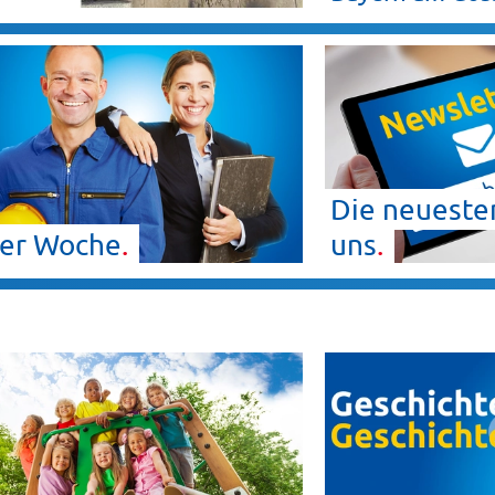
Die neuesten
der
Woche
uns