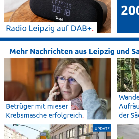
Radio Leipzig auf
DAB+
Mehr Nachrichten aus Leipzig und S
Wande
Betrüger mit mieser
Aufräu
Krebsmasche
erfolgreich
der Sä
UPDATE