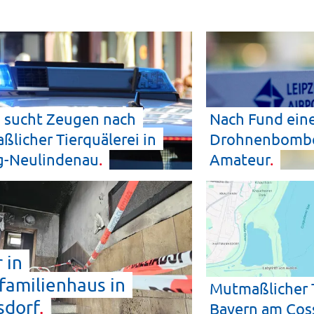
i sucht Zeugen nach
Nach Fund ein
licher Tierquälerei in
Drohnenbombe -
g-Neulindenau
Amateur
 in
amilienhaus in
Mutmaßlicher 
sdorf
Bayern am Cos