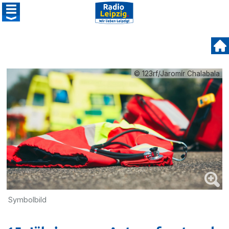
© 123rf/Jaromír Chalabala
Symbolbild