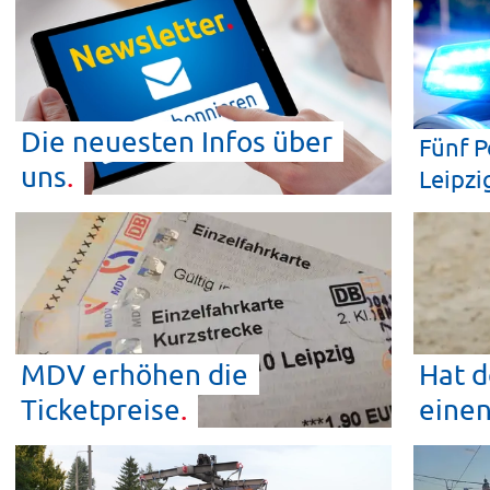
Die neuesten Infos über
Fünf P
uns
Leipzi
MDV erhöhen die
Hat d
Ticketpreise
eine