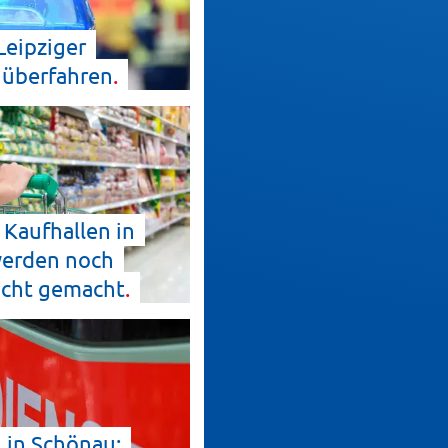
Leipziger
f
überfahren
 Kaufhallen in
erden noch
icht
gemacht
l in Schönau: