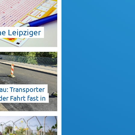
he Leipziger
au: Transporter
er Fahrt fast in