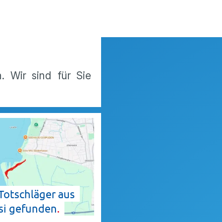
. Wir sind für Sie
Totschläger aus
si
gefunden