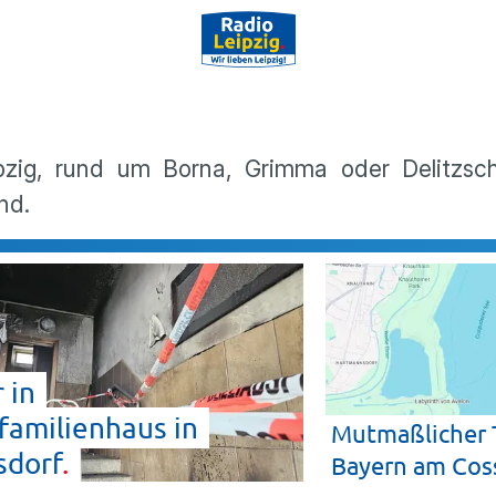
pzig, rund um Borna, Grimma oder Delitzsch
nd.
 in
amilienhaus in
Mutmaßlicher 
sdorf
Bayern am Cos