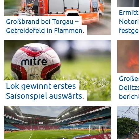
Ermitt
Großbrand bei Torgau –
Notori
Getreidefeld in
Flammen
festg
Großer
Lok gewinnt erstes
Delit
Saisonspiel
auswärts
beric