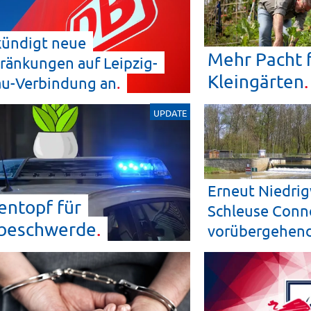
kündigt neue
Mehr Pacht f
ränkungen auf Leipzig-
Kleingärten
au-Verbindung
an
UPDATE
Erneut Niedrig
ntopf für
Schleuse Conn
beschwerde
vorübergehen