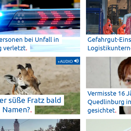
ersonen bei Unfall in
Gefahrgut-Ein
g
verletzt
Logistikunte
+AUDIO
Vermisste 16 J
er süße Fratz bald
Quedlinburg in
n
Namen?
gesichtet