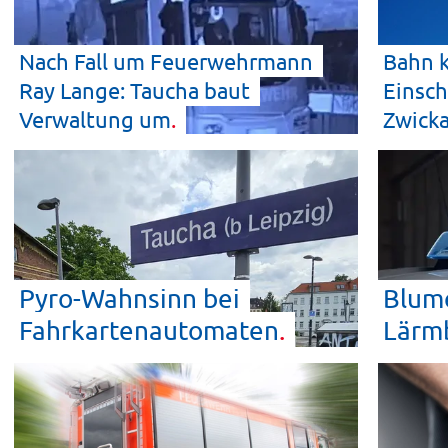
Nach Fall um Feuerwehrmann
Bahn 
Ray Lange: Taucha baut
Einsch
Verwaltung
um
Zwick
Pyro-Wahnsinn bei
Blume
Fahrkartenautomaten
Lärm