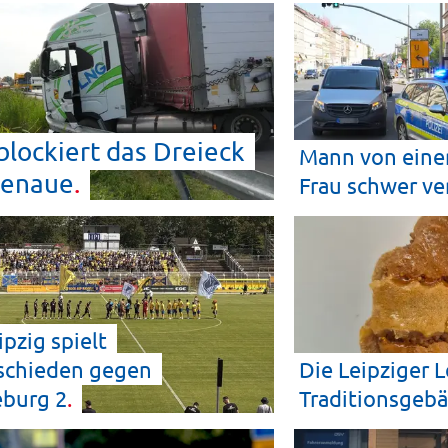
lockiert das Dreieck
Mann von einer
henaue
Frau schwer
ve
ipzig spielt
schieden gegen
Die Leipziger L
eburg
2
Traditionsgebä