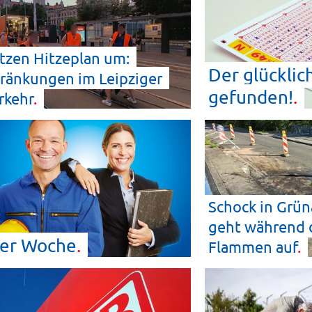
tzen Hitzeplan um:
Der glücklic
ränkungen im Leipziger
gefunden!
rkehr
Schock in Grün
geht während d
der
Woche
Flammen
auf