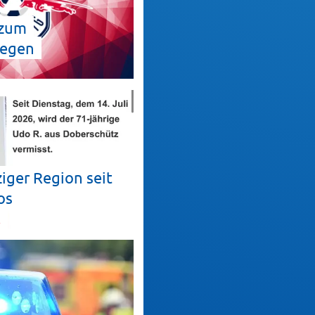
 zum
gegen
iger Region seit
os