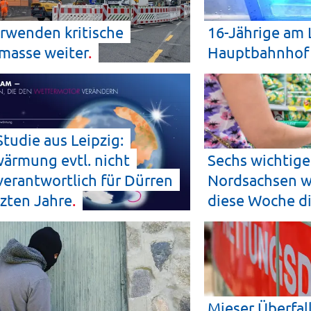
rwenden kritische
16-Jährige am 
masse
weiter
Hauptbahnho
tudie aus Leipzig:
ärmung evtl. nicht
Sechs wichtige
erantwortlich für Dürren
Nordsachsen w
tzten
Jahre
diese Woche d
Mieser Überfal