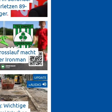
rletzen 89-
ger
rosslauf macht
er Ironman
UPDATE
+AUDIO
g: Wichtige