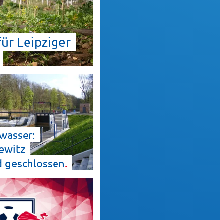
ür Leipziger
wasser:
ewitz
d
geschlossen