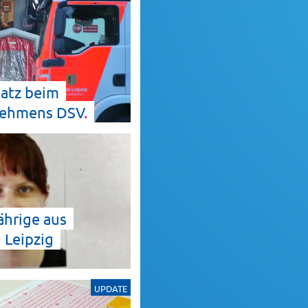
satz beim
rnehmens
DSV
ährige aus
 Leipzig
UPDATE