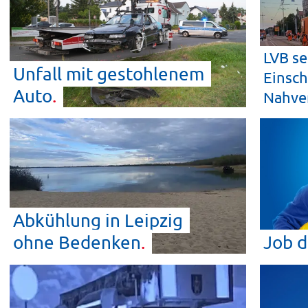
LVB se
Unfall mit gestohlenem
Einsch
Auto
Nahve
Abkühlung in Leipzig
ohne
Bedenken
Job 