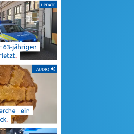
UPDATE
 63-jährigen
rletzt
+AUDIO
erche - ein
ck