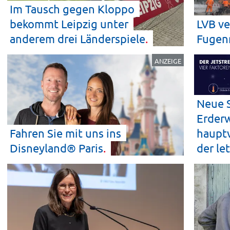
Im Tausch gegen Kloppo
bekommt Leipzig unter
LVB ve
anderem drei
Länderspiele
Fugen
ANZEIGE
Neue S
Erderw
Fahren Sie mit uns ins
hauptv
Disneyland®
Paris
der le