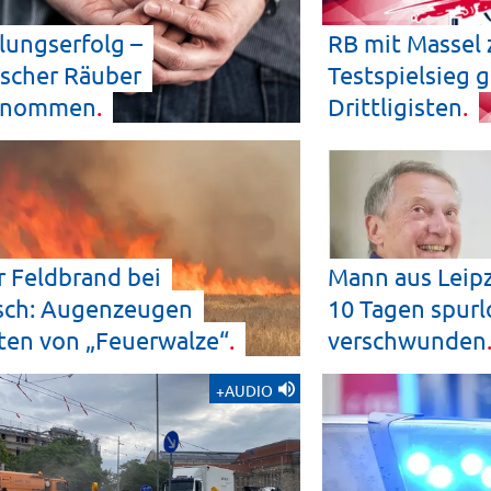
lungserfolg –
RB mit Massel
scher Räuber
Testspielsieg 
enommen
Drittligisten
 Feldbrand bei
Mann aus Leipz
zsch: Augenzeugen
10 Tagen spurl
hten von
„Feuerwalze“
verschwunden
+AUDIO