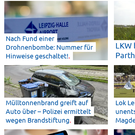
Nach Fund einer
LKW b
Drohnenbombe: Nummer für
Part
Hinweise
geschaltet!
Mülltonnenbrand greift auf
Lok Le
Auto über – Polizei ermittelt
unent
wegen
Brandstiftung
Magd