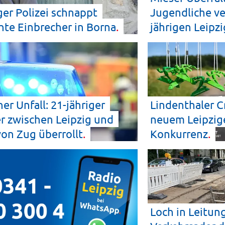
ger Polizei schnappt
Jugendliche ve
hte Einbrecher in
Borna
jährigen
Leipzi
her Unfall: 21-jähriger
Lindenthaler C
r zwischen Leipzig und
neuem Leipzig
 von Zug
überrollt
Konkurrenz
Loch in Leitun