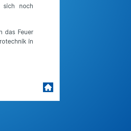
e sich noch
h das Feuer
rotechnik in