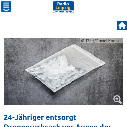
© 123rf/Daniel Kaesler
24-Jähriger entsorgt
Drogenrucksack vor Augen der