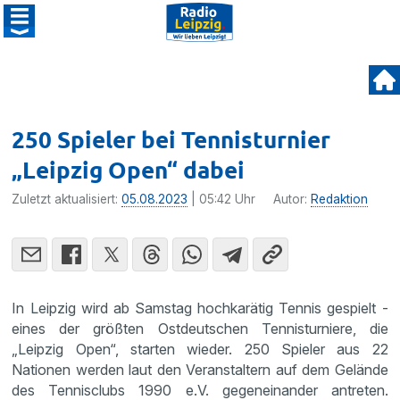
250 Spieler bei Tennisturnier
„Leipzig Open“ dabei
Zuletzt aktualisiert:
05.08.2023
| 05:42 Uhr
Autor:
Redaktion
In Leipzig wird ab Samstag hochkarätig Tennis gespielt -
eines der größten Ostdeutschen Tennisturniere, die
„Leipzig Open“, starten wieder. 250 Spieler aus 22
Nationen werden laut den Veranstaltern auf dem Gelände
des Tennisclubs 1990 e.V. gegeneinander antreten.