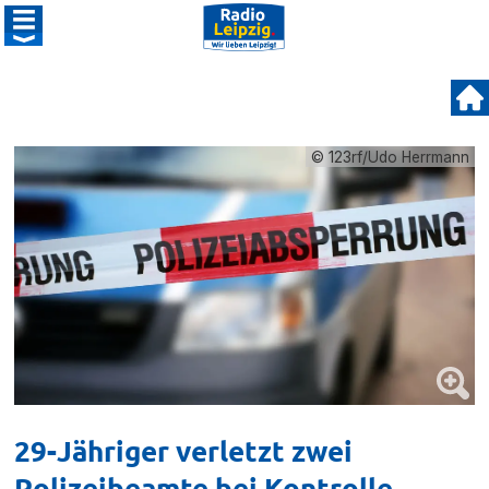
© 123rf/Udo Herrmann
29-Jähriger verletzt zwei
Polizeibeamte bei Kontrolle