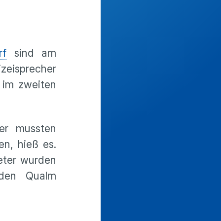
rf
sind am
zeisprecher
 im zweiten
ner mussten
en, hieß es.
eter wurden
 den Qualm