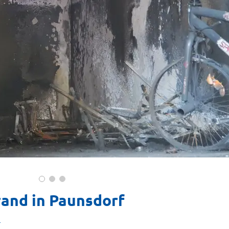
and in Paunsdorf
g