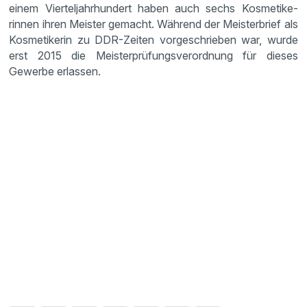
einem Viertel­jahr­hun­dert haben auch sechs Kosme­ti­ke­
rinnen ihren Meister gemacht. Während der Meister­brief als
Kosme­ti­kerin zu DDR-Zeiten vorge­schrieben war, wurde
erst 2015 die Meister­prü­fungs­ver­ord­nung für dieses
Gewerbe erlassen.