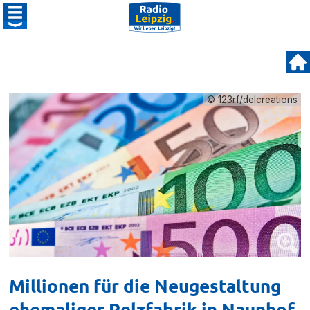
© 123rf/delcreations
Millionen für die Neugestaltung
ehemaliger Pelzfabrik in Naunhof