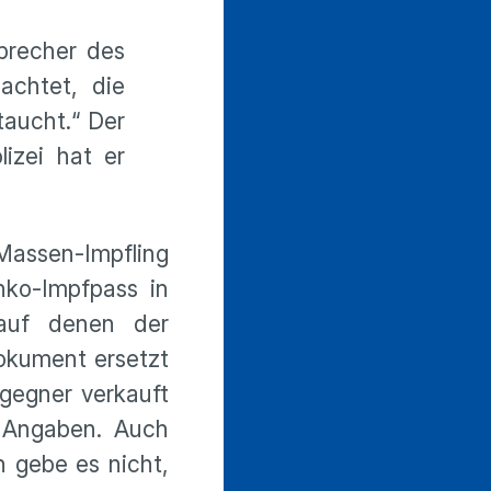
precher des
chtet, die
taucht.“ Der
izei hat er
 Massen-Impfling
nko-Impfpass in
 auf denen der
Dokument ersetzt
gegner verkauft
e Angaben. Auch
 gebe es nicht,