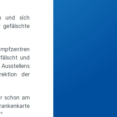
n und sich
 gefälschte
Impfzentren
fälscht und
 Ausstellens
rektion der
ar schon am
rankenkarte
“