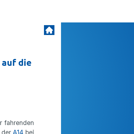
 auf die
or fahrenden
f der
A14
bei