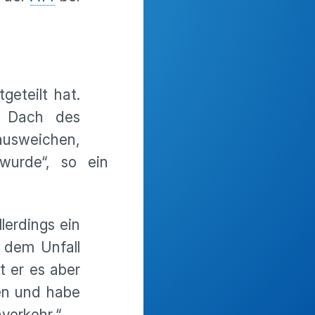
geteilt hat.
m Dach des
 ausweichen,
wurde“, so ein
lerdings ein
 dem Unfall
t er es aber
n und habe
nverkehr.“