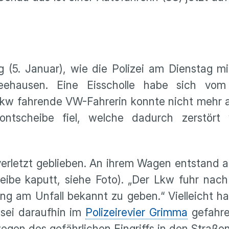
(5. Januar), wie die Polizei am Dienstag mit
ehausen. Eine Eisscholle habe sich vo
m Lkw fahrende VW-Fahrerin konnte nicht mehr
ontscheibe fiel, welche dadurch zerstört 
verletzt geblieben. An ihrem Wagen entstand al
ibe kaputt, siehe Foto). „Der Lkw fuhr nach
ung am Unfall bekannt zu geben.“ Vielleicht ha
 sei daraufhin im
Polizeirevier Grimma
gefahre
„wegen des gefährlichen Eingriffs in den Straße