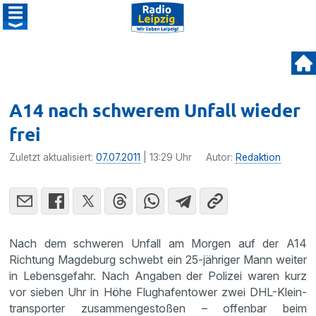
A14 nach schwerem Unfall wieder
frei
Zuletzt aktualisiert:
07.07.2011
| 13:29 Uhr
Autor:
Redaktion
Nach dem schweren Unfall am Morgen auf der A14
Richtung Magde­burg schwebt ein 25-jähriger Mann weiter
in Lebens­ge­fahr. Nach Angaben der Polizei waren kurz
vor sieben Uhr in Höhe Flughaf­en­tower zwei DHL-Klein­
trans­porter zusam­men­ge­stoßen – offenbar beim