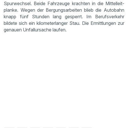
Spurwechsel. Beide Fahrzeuge krachten in die Mittel­leit­
planke. Wegen der Bergungs­ar­beiten blieb die Autobahn
knapp fünf Stunden lang gesperrt. Im Berufs­ver­kehr
bildete sich ein kilome­ter­langer Stau. Die Ermitt­lungen zur
genauen Unfall­ur­sache laufen.