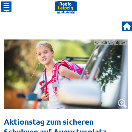
© 123rf/lightpoet
Aktionstag zum sicheren
Schulweg auf Augustusplatz