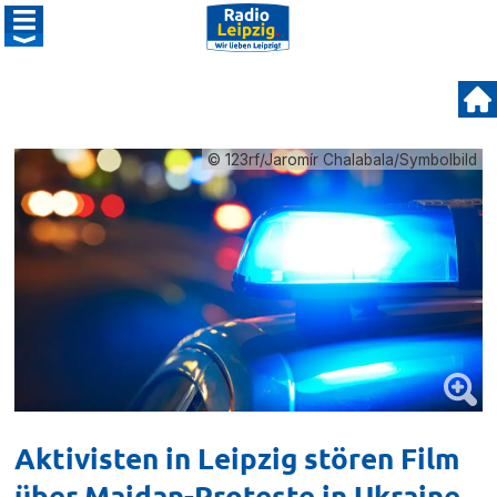
© 123rf/Jaromír Chalabala/Symbolbild
Aktivisten in Leipzig stören Film
über Maidan-Proteste in Ukraine