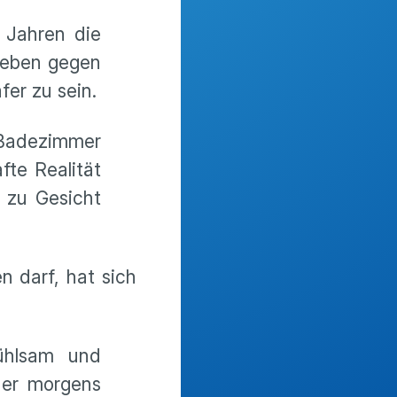
5 Jahren die
Leben gegen
er zu sein.
s Badezimmer
te Realität
 zu Gesicht
 darf, hat sich
ühlsam und
 der morgens