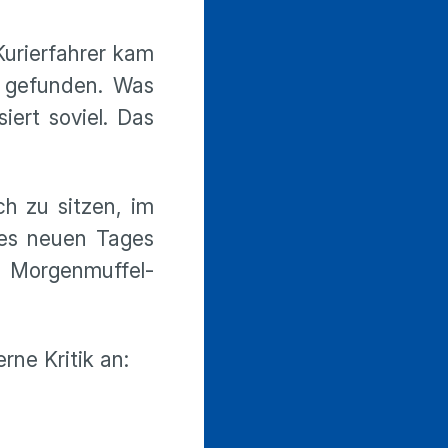
Kurierfahrer kam
g gefunden. Was
iert soviel. Das
ch zu sitzen, im
des neuen Tages
in Morgenmuffel-
rne Kritik an: