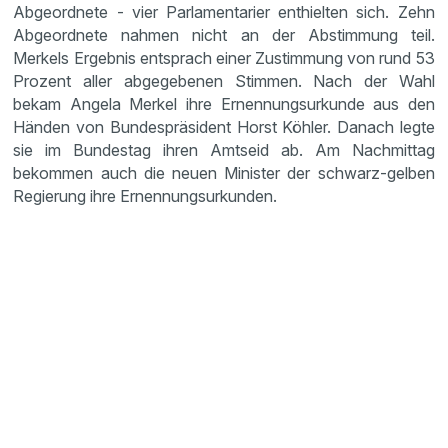
Abgeord­nete - vier Parla­men­ta­rier enthielten sich. Zehn
Abgeord­nete nahmen nicht an der Abstim­mung teil.
Merkels Ergebnis entsprach einer Zustim­mung von rund 53
Prozent aller abgege­benen Stimmen. Nach der Wahl
bekam Angela Merkel ihre Ernen­nungs­ur­kunde aus den
Händen von Bundes­prä­si­dent Horst Köhler. Danach legte
sie im Bundestag ihren Amtseid ab. Am Nachmittag
bekommen auch die neuen Minister der schwarz-gelben
Regie­rung ihre Ernen­nungs­ur­kunden.