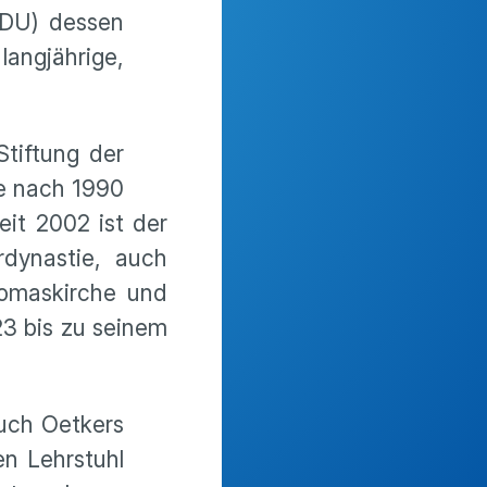
CDU) dessen
angjährige,
Stiftung der
be nach 1990
eit 2002 ist der
dynastie, auch
homaskirche und
3 bis zu seinem
uch Oetkers
n Lehrstuhl