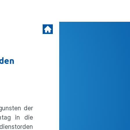
rden
gunsten der
tag in die
ienstorden