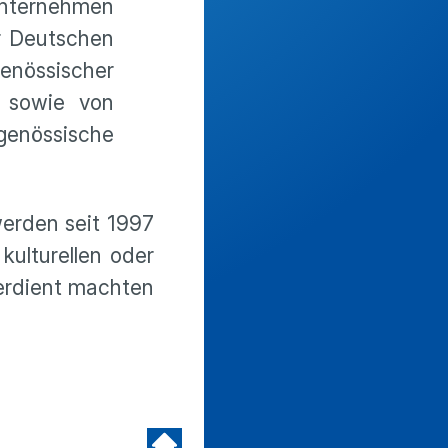
 Unternehmen
er Deutschen
genössischer
, sowie von
tgenössische
werden seit 1997
kulturellen oder
erdient machten