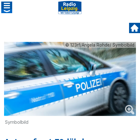
© 123rf/Angela Rohde/ Symbolbild
Symbolbild