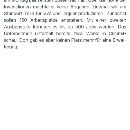
am Montag beim ersten Spaten­stich an. Über die Höhe der
Inves­ti­tionen machte er keine Angaben. Linamar will am
Standort Teile für VW und Jaguar produ­zieren. Zunächst
sollen 150 Arbeits­plätze entstehen. Mit einer zweiten
Ausbau­stufe könnten es bis zu 500 Jobs werden. Das
Unter­nehmen unter­hält bereits zwei Werke in Crimmit­
schau. Dort gab es aber keinen Platz mehr für eine Erwei­
te­rung.