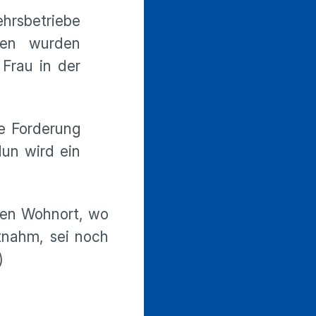
ehrsbetriebe
nen wurden
 Frau in der
ne Forderung
Nun wird ein
uen Wohnort, wo
tnahm, sei noch
)