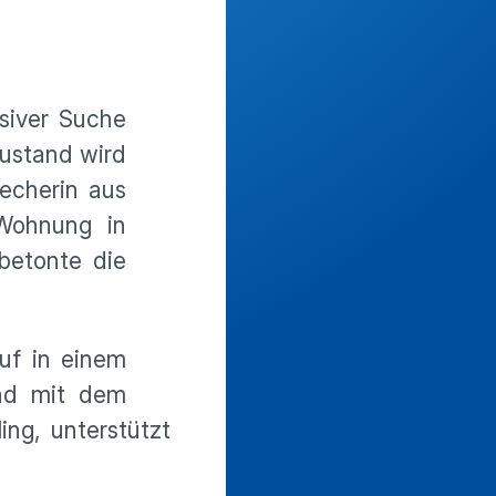
siver Suche
zustand wird
recherin aus
Wohnung in
 betonte die
uf in einem
and mit dem
ng, unterstützt