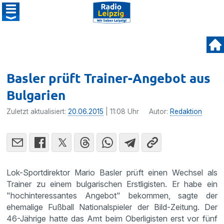
Basler prüft Trainer-Angebot aus
Bulgarien
Zuletzt aktualisiert:
20.06.2015
| 11:08 Uhr
Autor:
Redaktion
Lok-Sport­di­rektor Mario Basler prüft einen Wechsel als
Trainer zu einem bulga­ri­schen Erstli­gisten. Er habe ein
"hochin­ter­es­santes Angebot" bekommen, sagte der
ehema­lige Fußball Natio­nal­spieler der Bild-Zeitung. Der
46-Jährige hatte das Amt beim Oberli­gisten erst vor fünf