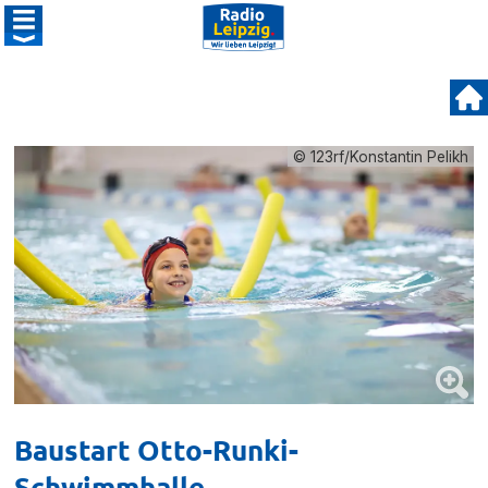
© 123rf/Konstantin Pelikh
Baustart Otto-Runki-
Schwimmhalle