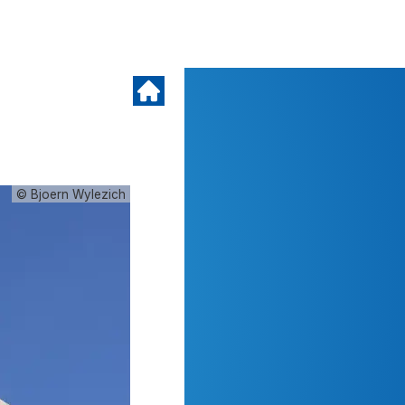
© Bjoern Wylezich