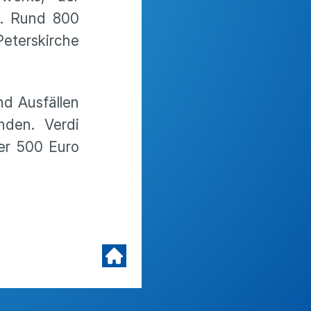
gt. Rund 800
terskirche
nd Ausfällen
nden. Verdi
ber 500 Euro