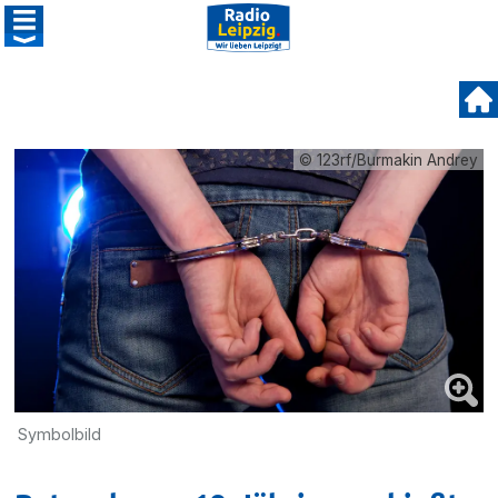
© 123rf/Burmakin Andrey
Symbolbild