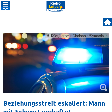
© 123rf/Jaromír Chalabala/Symbolbild
Beziehungsstreit eskaliert: Mann
mit Schwert verhaftet