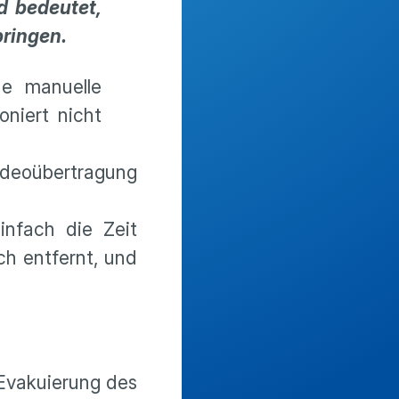
d bedeutet,
bringen.
ne manuelle
oniert nicht
deoübertragung
einfach die Zeit
ch entfernt, und
 Evakuierung des