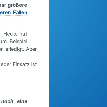
bar größere
eren Fällen
„Heute hat
um Beispiel
n erledigt. Aber
eder Einsatz ist
 noch eine