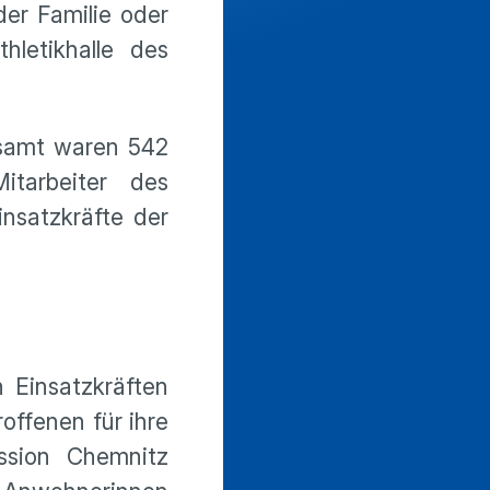
er Familie oder
hletikhalle des
gesamt waren 542
tarbeiter des
nsatzkräfte der
 Einsatzkräften
offenen für ihre
ssion Chemnitz