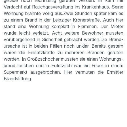
gerade noch recht­zeitig gerettet werden. Er kam mit
Verdacht auf Rauch­gas­ver­gif­tung ins Kranken­haus. Seine
Wohnung brannte völlig aus.Zwei Stunden später kam es
zu einem Brand in der Leipziger Kröner­straße. Auch hier
stand eine Wohnung komplett in Flammen. Der Mieter
wurde leicht verletzt. Acht weitere Bewohner mussten
vorüber­ge­hend in Sicher­heit gebracht werden.Die Brand­
ur­sache ist in beiden Fällen noch unklar. Bereits gestern
waren die Einsatz­kräfte zu mehreren Bränden gerufen
worden. In Großz­schocher mussten sie einen Wohnungs­
brand löschen und in Eutritzsch war ein Feuer in einem
Super­markt ausge­bro­chen. Hier vermuten die Ermittler
Brand­stif­tung.