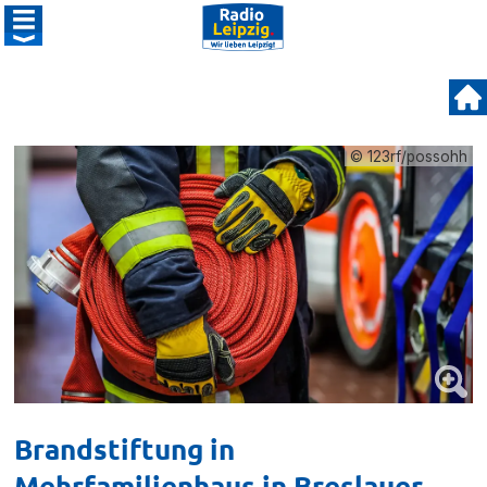
© 123rf/possohh
Brandstiftung in
Mehrfamilienhaus in Breslauer