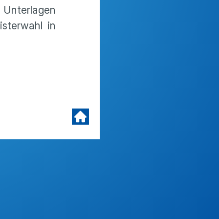
 Unter­lagen
­ter­wahl in