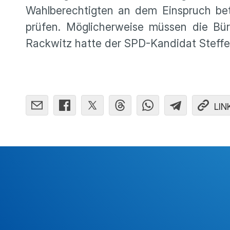
Wahlbe­rech­tigten an dem Einspruch be
prüfen. Mögli­cher­weise müssen die Bür
Rackwitz hatte der SPD-Kandidat Steff
LIN