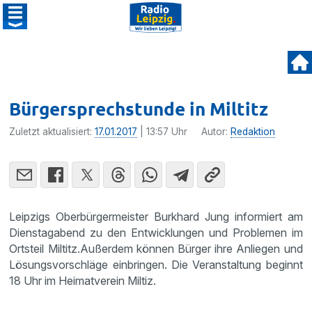
Bürgersprechstunde in Miltitz
Zuletzt aktualisiert:
17.01.2017
| 13:57 Uhr
Autor:
Redaktion
Leipzigs Oberbür­ger­meister Burkhard Jung infor­miert am
Diens­tag­abend zu den Entwick­lungen und Problemen im
Ortsteil Miltitz.Außerdem können Bürger ihre Anliegen und
Lösungs­vor­schläge einbringen. Die Veran­stal­tung beginnt
18 Uhr im Heimat­verein Miltiz.