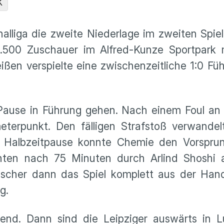
K
nalliga die zweite Niederlage im zweiten Spi
.500 Zuschauer im Alfred-Kunze Sportpark mi
ßen verspielte eine zwischenzeitliche 1:0 Füh
Pause in Führung gehen. Nach einem Foul an 
meterpunkt. Den fälligen Strafstoß verwande
er Halbzeitpause konnte Chemie den Vorspru
nten nach 75 Minuten durch Arlind Shoshi a
scher dann das Spiel komplett aus der Han
ang.
bend. Dann sind die Leipziger auswärts in 