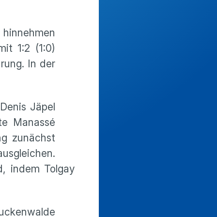
el hinnehmen
t 1:2 (1:0)
rung. In der
Denis Jäpel
lte Manassé
ng zunächst
usgleichen.
d, indem Tolgay
Luckenwalde