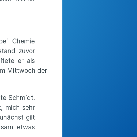
 bei Chemie
stand zuvor
tete er als
 am Mittwoch der
rte Schmidt.
, mich sehr
unächst gilt
insam etwas