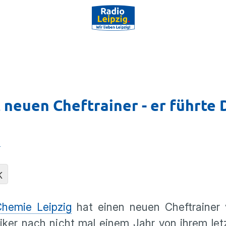
t neuen Cheftrainer - er führt
g
K
hemie Leipzig
hat einen neuen Cheftrainer v
er nach nicht mal einem Jahr von ihrem letz