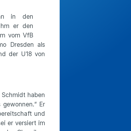
ahn in den
ahm er den
rum vom VfB
amo Dresden als
und der U18 von
r Schmidt haben
s gewonnen.“ Er
bereitschaft und
i er versiert im