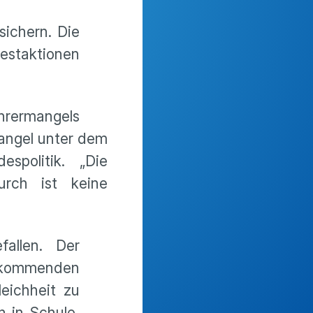
sichern. Die
estaktionen
hrermangels
mangel unter dem
spolitik. „Die
urch ist keine
fallen. Der
 kommenden
eichheit zu
n in Schule,