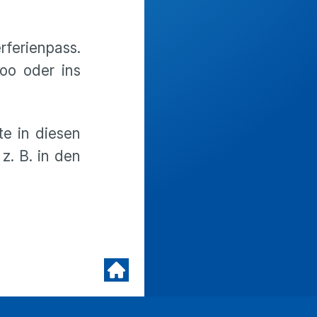
rferienpass.
oo oder ins
te in diesen
z. B. in den