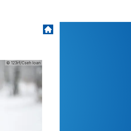
© 123rf/Cseh Ioan