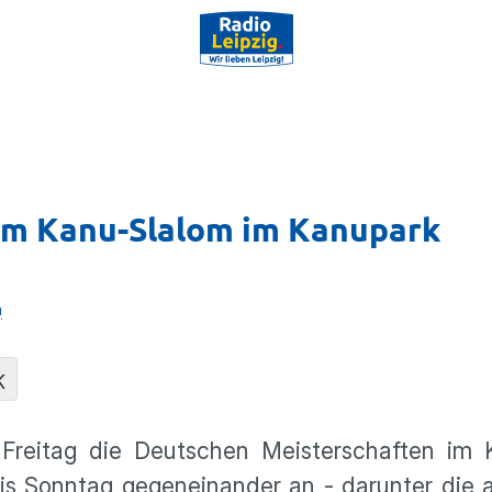
im Kanu-Slalom im Kanupark
n
K
reitag die Deutschen Meisterschaften im 
bis Sonntag gegeneinander an - darunter die