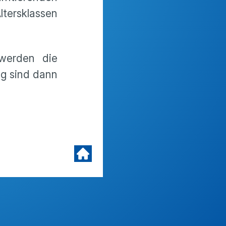
ltersklassen
werden die
ag sind dann