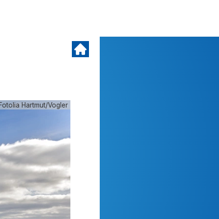
Fotolia Hartmut/Vogler