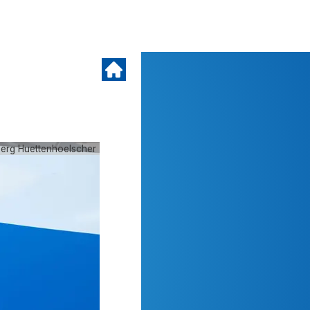
oerg Huettenhoelscher