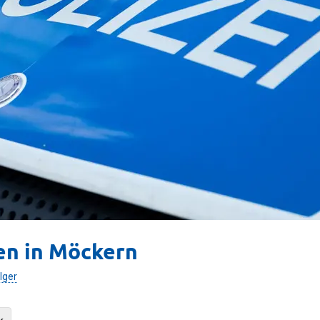
en in Möckern
lger