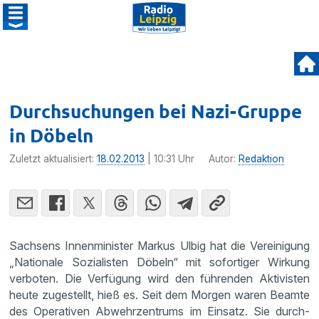
Durchsuchungen bei Nazi-Gruppe
in Döbeln
Zuletzt aktualisiert:
18.02.2013
| 10:31 Uhr
Autor:
Redaktion
Sachsens Innen­mi­nister Markus Ulbig hat die Verei­ni­gung
„Natio­nale Sozia­listen Döbeln“ mit sofor­tiger Wirkung
verboten. Die Verfü­gung wird den führenden Aktivisten
heute zugestellt, hieß es. Seit dem Morgen waren Beamte
des Opera­tiven Abwehr­zen­trums im Einsatz. Sie durch­