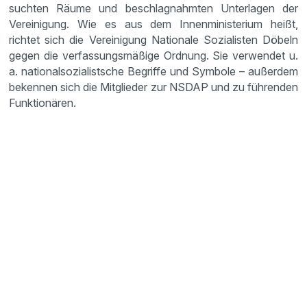
suchten Räume und beschlag­nahmten Unter­lagen der
Verei­ni­gung. Wie es aus dem Innen­mi­nis­te­rium heißt,
richtet sich die Verei­ni­gung Natio­nale Sozia­listen Döbeln
gegen die verfas­sungs­mä­ßige Ordnung. Sie verwendet u.
a. natio­nal­so­zia­list­sche Begriffe und Symbole – außerdem
bekennen sich die Mitglieder zur NSDAP und zu führenden
Funktio­nären.