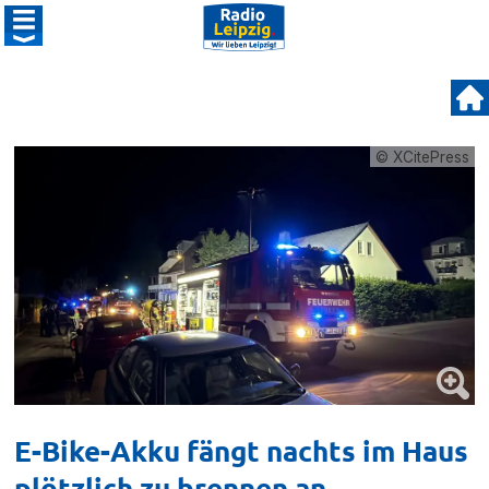
© XCitePress
E-Bike-Akku fängt nachts im Haus
plötzlich zu brennen an