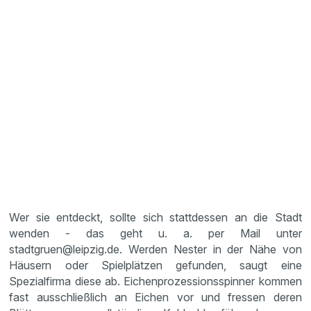
Wer sie entdeckt, sollte sich stattdessen an die Stadt
wenden - das geht u. a. per Mail unter
stadtgruen@leipzig.de. Werden Nester in der Nähe von
Häusern oder Spielplätzen gefunden, saugt eine
Spezialfirma diese ab. Eichenprozessionsspinner kommen
fast ausschließlich an Eichen vor und fressen deren