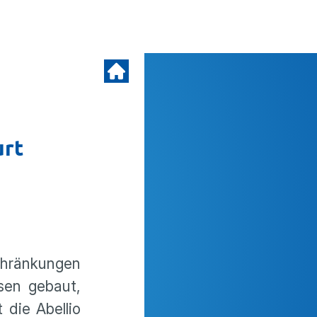
urt
chränkungen
sen gebaut,
die Abellio