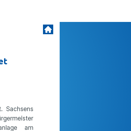
net
t. Sachsens
rgermeister
zanlage am