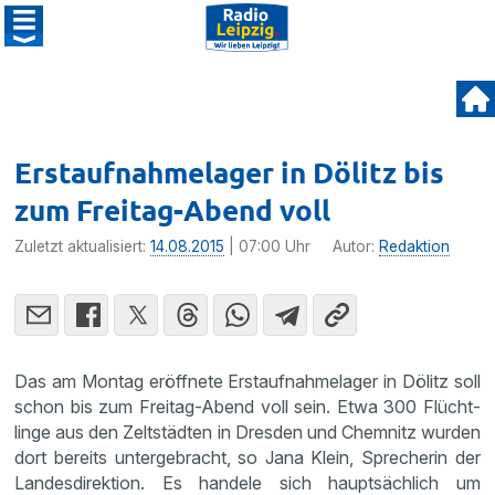
Erstaufnahmelager in Dölitz bis
zum Freitag-Abend voll
Zuletzt aktualisiert:
14.08.2015
| 07:00 Uhr
Autor:
Redaktion
Das am Montag eröff­nete Erstauf­nah­me­lager in Dölitz soll
schon bis zum Freitag-Abend voll sein. Etwa 300 Flücht­
linge aus den Zeltstädten in Dresden und Chemnitz wurden
dort bereits unter­ge­bracht, so Jana Klein, Sprecherin der
Landes­di­rek­tion. Es handele sich haupt­säch­lich um