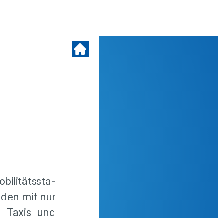
li­täts­sta­
nden mit nur
, Taxis und