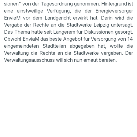
sionen" von der Tages­ord­nung genommen. Hinter­grund ist
eine einst­weil­lige Verfü­gung, die der Energie­ver­sorger
EnviaM vor dem Landge­richt erwirkt hat. Darin wird die
Vergabe der Rechte an die Stadt­werke Leipzig unter­sagt.
Das Thema hatte seit Längerem für Diskus­sionen gesorgt.
Obwohl EnviaM das beste Angebot für Versor­gung von 14
einge­mein­deten Stadt­teilen abgegeben hat, wollte die
Verwal­tung die Rechte an die Stadt­werke vergeben. Der
Verwal­tungs­aus­schuss will sich nun erneut beraten.