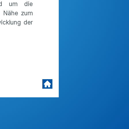
und um die
er Nähe zum
icklung der