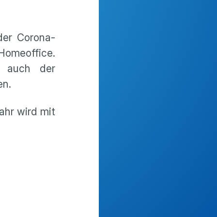
der Corona-
Homeoffice.
d auch der
en.
ahr wird mit