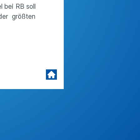
 bei RB soll
der größten