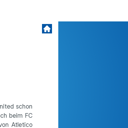
United schon
auch beim FC
von Atletico